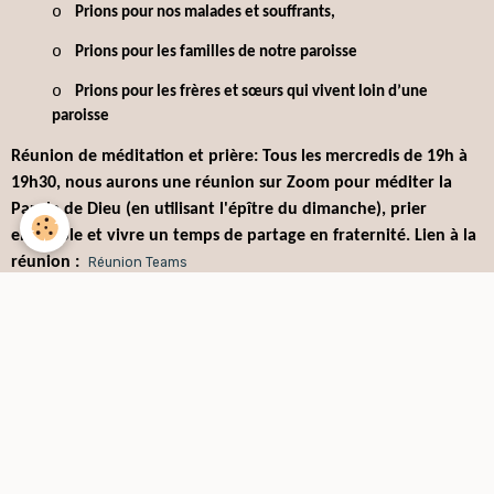
o
Prions
pour nos malades et souffrants,
o
Prions
pour les familles de notre paroisse
o
Prions
pour les frères et sœurs qui vivent loin d’une
paroisse
Réunion de méditation et prière: Tous les mercredis de 19h à
19h30, nous aurons une réunion sur Zoom pour méditer la
Parole de Dieu (en utilisant l'épître du dimanche), prier
ensemble et vivre un temps de partage en fraternité. Lien à la
réunion :
Réunion Teams
INFOS SERMONS
Ouverture des pages des anciens sermons sur
demande
Ce mois ci: Les semons de 2019 et 2020
Vous pouvez aussi nous suivre en direct
chaque dimanche à 10h30 sur notre chaine