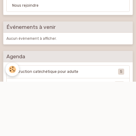
Nous rejoindre
Événements à venir
Aucun évènement à afficher.
Agenda
Instruction catéchétique pour adulte
5
Cette semaine à Saint Pierre
281
Etude Biblique
43
Réunions de prières
71
Chorale
43
Assemblées Générales
14