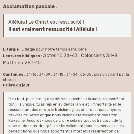
Acclamation pascale
:
Alléluia ! Le Christ est ressuscité !
Il est vraiment ressuscité ! Alléluia !
Liturgie
: Liturgie pour notre temps sans Cène.
Actes 10.34-43 ; Colossiens 3.1-8 ;
Lectures
bibliques
:
Matthieu 28.1-10
Cantiques
: 34-16 ; 34-09 ; 34-18 ; 34-04 ; 56-05 ; plus un chant par la
chorale.
Prière
du jour
:
Dieu tout-puissant, qui as détruit le péché et la mort, en sacrifiant
ton Fils unique, tu as mis en évidence la vie et l’immortalité en le
ressuscitant des morts le troisième jour, pour que nous soyons
délivrés de Satan et que nous vivions éternellement dans ton
Royaume. Accorde-nous de croire cela de tout notre cœur, de te
louer et de te rendre grâces éternellement pour les merveilleuses
bénédictions que nous apportent la mort et la résurrection de