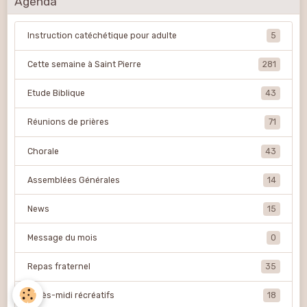
Agenda
Instruction catéchétique pour adulte
5
Cette semaine à Saint Pierre
281
Etude Biblique
43
Réunions de prières
71
Chorale
43
Assemblées Générales
14
News
15
Message du mois
0
Repas fraternel
35
Après-midi récréatifs
18