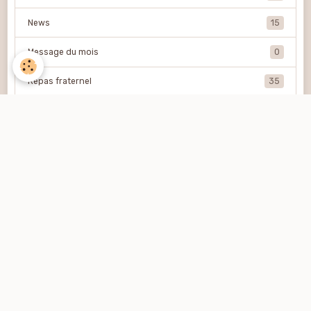
News
15
Message du mois
0
Repas fraternel
35
Après-midi récréatifs
18
FTD
5
Newsletter
OK
Album photos
Nos événements
610