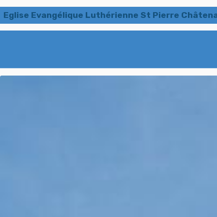
Eglise Evangélique Luthérienne St Pierre Châten