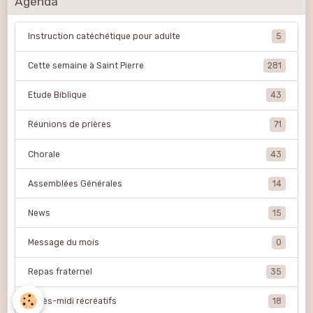
Agenda
Instruction catéchétique pour adulte
5
Cette semaine à Saint Pierre
281
Etude Biblique
43
Réunions de prières
71
Chorale
43
Assemblées Générales
14
News
15
Message du mois
0
Repas fraternel
35
Après-midi récréatifs
18